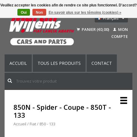
Veuillez accepter les cookies afin de rendre ce site plus fonctionnel. D'accord?
Oui
Non
En savoir plus sur les témoins (cookies) »
Français
Nederlands
PANIER (€0,00)
MON
Deutsch
COMPTE
English (US)
ACCUEIL
TOUS LES PRODUITS
CONTACT
850N - Spider - Coupe - 850T -
133
Accueil
/
Fiat
/
850 - 133