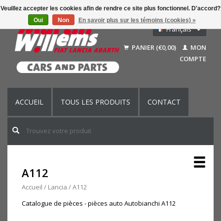
Veuillez accepter les cookies afin de rendre ce site plus fonctionnel. D'accord?
Oui
Non
En savoir plus sur les témoins (cookies) »
Français
Nederlands
PANIER (€0,00)
MON
Deutsch
COMPTE
English (US)
ACCUEIL
TOUS LES PRODUITS
CONTACT
A112
Accueil
/
Lancia
/
A112
Catalogue de pièces - pièces auto Autobianchi A112