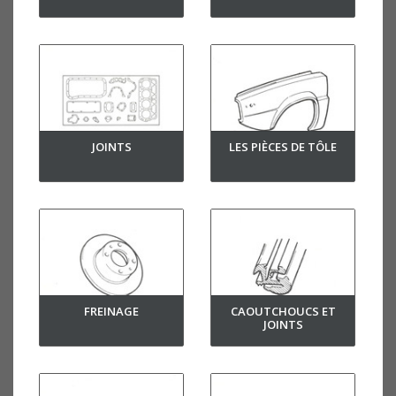
JOINTS
LES PIÈCES DE TÔLE
FREINAGE
CAOUTCHOUCS ET
JOINTS