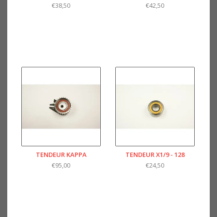
€38,50
€42,50
TENDEUR KAPPA
TENDEUR X1/9 - 128
€95,00
€24,50