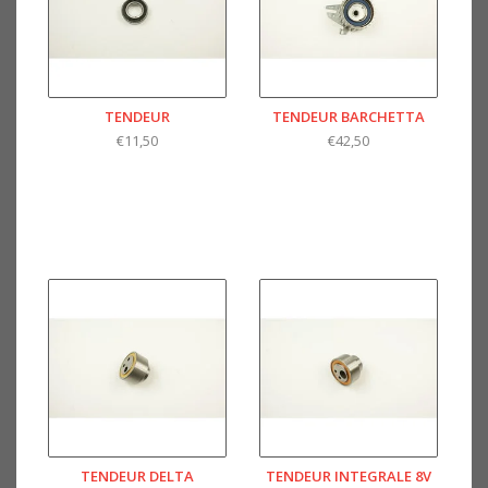
TENDEUR
TENDEUR BARCHETTA
€11,50
€42,50
TENDEUR DELTA
TENDEUR INTEGRALE 8V