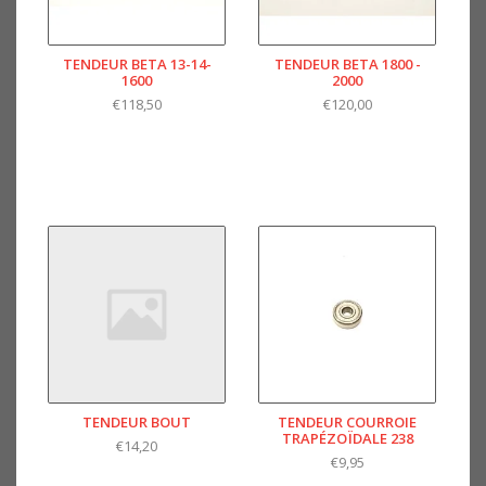
TENDEUR BETA 13-14-
TENDEUR BETA 1800 -
1600
2000
€118,50
€120,00
TENDEUR BOUT
TENDEUR COURROIE
TRAPÉZOÏDALE 238
€14,20
€9,95