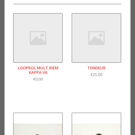
LOOPROL MULT.RIEM
TENDEUR
KAPPA V6
€25,00
€0,00