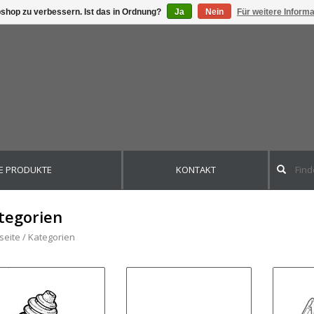
shop zu verbessern. Ist das in Ordnung?
Ja
Nein
Für weitere Inform
E PRODUKTE
KONTAKT
tegorien
seite
/
Kategorien