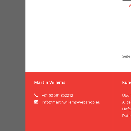
Seite
Martin Willems
Kun
+31 (0) 591 352212
Über
info@martinwillems-webshop.eu
Allg
Haft
Date