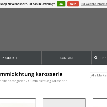
shop zu verbessern. Ist das in Ordnung?
Ja
Nein
Für weitere Inform
E PRODUKTE
KONTAKT
mmidichtung karosserie
seite
/
Kategorien
/
Gummidichtung karosserie