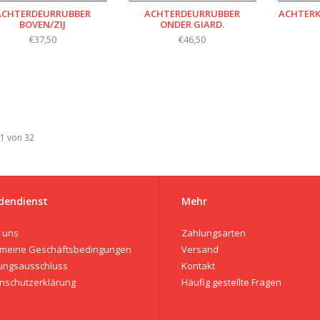
ACHTERDEURRUBBER
ACHTERDEURRUBBER
ACHTERK
BOVEN/ZIJ
ONDER GIARD.
€37,50
€46,50
 1 von 32
dendienst
Mehr
 uns
Zahlungsarten
emeine Geschäftsbedingungen
Versand
ungsausschluss
Kontakt
nschutzerklärung
Häufig gestellte Fragen