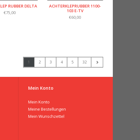
LEP RUBBER DELTA
ACHTERKLEPRUBBER 1100-
103 E-TV
€75,00
€60,00
1
2
3
4
5
32
Mein Konto
Mein Konto
Meine Bestellungen
Mein Wunschzettel