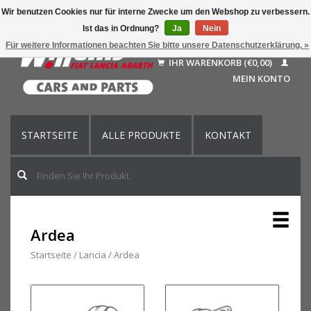
Wir benutzen Cookies nur für interne Zwecke um den Webshop zu verbessern.
Ist das in Ordnung?
Ja
Nein
Deutsch
Für weitere Informationen beachten Sie bitte unsere Datenschutzerklärung. »
Nederlands
IHR WARENKORB (€0,00)
Français
MEIN KONTO
English (US)
STARTSEITE
ALLE PRODUKTE
KONTAKT
Ardea
Startseite
/
Lancia
/
Ardea