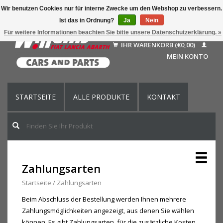
Wir benutzen Cookies nur für interne Zwecke um den Webshop zu verbessern.
Ist das in Ordnung?
Ja
Nein
Deutsch
Für weitere Informationen beachten Sie bitte unsere Datenschutzerklärung. »
Nederlands
IHR WARENKORB (€0,00)
Français
MEIN KONTO
English (US)
STARTSEITE
ALLE PRODUKTE
KONTAKT
Zahlungsarten
Startseite
/
Zahlungsarten
Beim Abschluss der Bestellung werden Ihnen mehrere
Zahlungsmöglichkeiten angezeigt, aus denen Sie wählen
können. Es gibt Zahlungsarten, für die zusätzliche Kosten