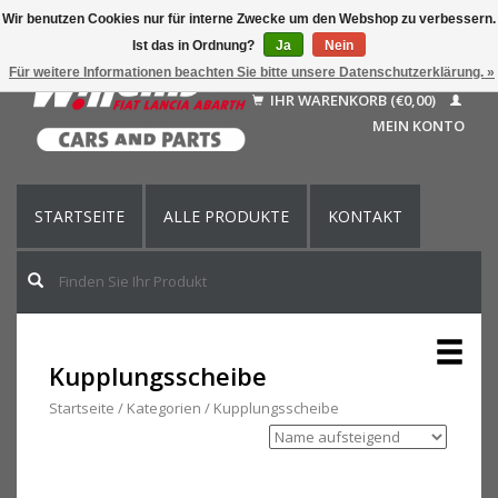
Wir benutzen Cookies nur für interne Zwecke um den Webshop zu verbessern.
Ist das in Ordnung?
Ja
Nein
Deutsch
Für weitere Informationen beachten Sie bitte unsere Datenschutzerklärung. »
Nederlands
IHR WARENKORB (€0,00)
Français
MEIN KONTO
English (US)
STARTSEITE
ALLE PRODUKTE
KONTAKT
Kupplungsscheibe
Startseite
/
Kategorien
/
Kupplungsscheibe