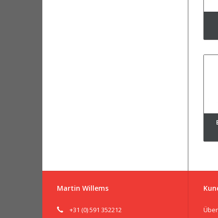
Martin Willems
Kun
+31 (0) 591 352212
Über