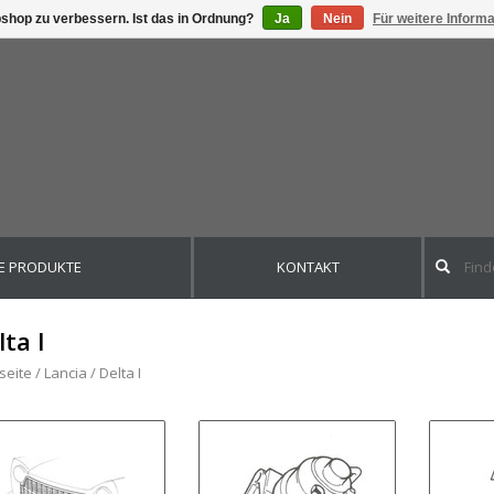
shop zu verbessern. Ist das in Ordnung?
Ja
Nein
Für weitere Inform
E PRODUKTE
KONTAKT
lta I
seite
/
Lancia
/
Delta I