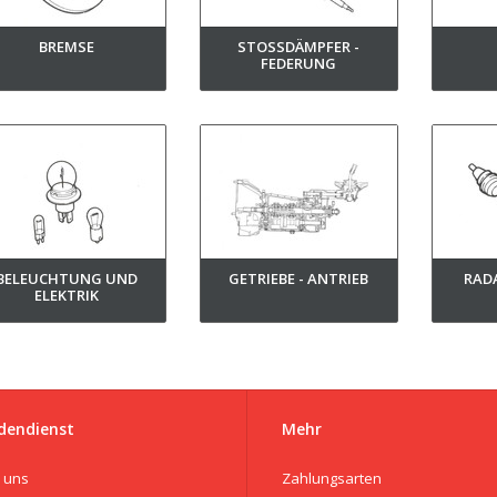
BREMSE
STOSSDÄMPFER - F
EDERUNG
BELEUCHTUNG UND
GETRIEBE - ANTRIEB
RAD
ELEKTRIK
dendienst
Mehr
 uns
Zahlungsarten