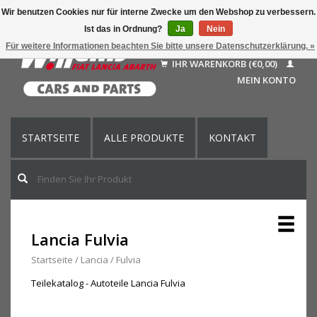
Wir benutzen Cookies nur für interne Zwecke um den Webshop zu verbessern.
Ist das in Ordnung?
Ja
Nein
Deutsch
Für weitere Informationen beachten Sie bitte unsere Datenschutzerklärung. »
Nederlands
IHR WARENKORB (€0,00)
Français
MEIN KONTO
English (US)
STARTSEITE
ALLE PRODUKTE
KONTAKT
Lancia Fulvia
Startseite
/
Lancia
/
Fulvia
Teilekatalog - Autoteile Lancia Fulvia