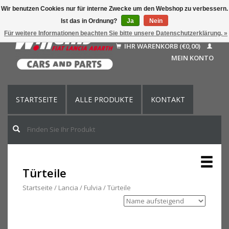
Wir benutzen Cookies nur für interne Zwecke um den Webshop zu verbessern.
Ist das in Ordnung?
Ja
Nein
Deutsch
Für weitere Informationen beachten Sie bitte unsere Datenschutzerklärung. »
Nederlands
IHR WARENKORB (€0,00)
Français
MEIN KONTO
English (US)
STARTSEITE
ALLE PRODUKTE
KONTAKT
Türteile
Startseite
/
Lancia
/
Fulvia
/
Türteile