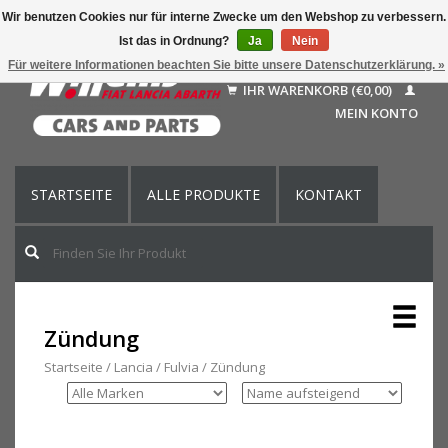
Wir benutzen Cookies nur für interne Zwecke um den Webshop zu verbessern.
Ist das in Ordnung?
Ja
Nein
Deutsch
Für weitere Informationen beachten Sie bitte unsere Datenschutzerklärung. »
Nederlands
IHR WARENKORB (€0,00)
Français
MEIN KONTO
English (US)
STARTSEITE
ALLE PRODUKTE
KONTAKT
Zündung
Startseite
/
Lancia
/
Fulvia
/
Zündung