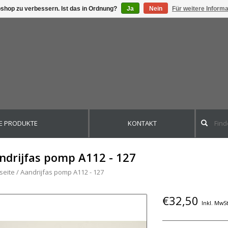
shop zu verbessern. Ist das in Ordnung?
Ja
Nein
Für weitere Inform
E PRODUKTE
KONTAKT
ndrijfas pomp A112 - 127
seite
/
Aandrijfas pomp A112 - 127
€32,50
Inkl. MwSt