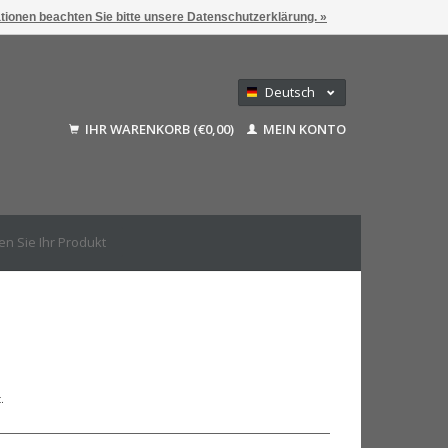
ationen beachten Sie bitte unsere Datenschutzerklärung. »
Deutsch
Nederlands
IHR WARENKORB (€0,00)
MEIN KONTO
Français
English (US)
.