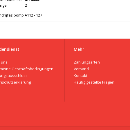
nge:
2
drijfas pomp A112 - 127
dendienst
Mehr
 uns
Zahlungsarten
emeine Geschäftsbedingungen
Versand
ungsausschluss
Kontakt
nschutzerklärung
Häufig gestellte Fragen