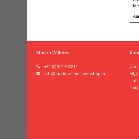
Me
Aan
Martin Willems
Kun
+31 (0) 591 352212
Über
info@martinwillems-webshop.eu
Allg
Haft
Date