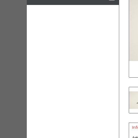
In
Art