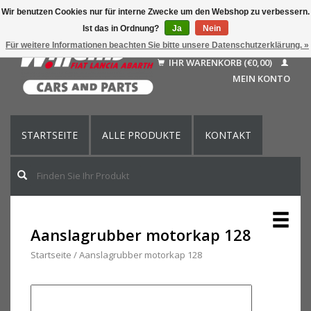
Wir benutzen Cookies nur für interne Zwecke um den Webshop zu verbessern.
Ist das in Ordnung?
Ja
Nein
Deutsch
Für weitere Informationen beachten Sie bitte unsere Datenschutzerklärung. »
Nederlands
IHR WARENKORB (€0,00)
Français
MEIN KONTO
English (US)
STARTSEITE
ALLE PRODUKTE
KONTAKT
Aanslagrubber motorkap 128
Startseite
/
Aanslagrubber motorkap 128