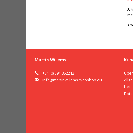
Art
Me
Abd
Martin Willems
Kun
+31 (0) 591 352212
Über
info@martinwillems-webshop.eu
Allg
Haft
Date