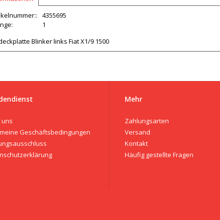
ikelnummer::
4355695
nge:
1
eckplatte Blinker links Fiat X1/9 1500
dendienst
Mehr
 uns
Zahlungsarten
emeine Geschäftsbedingungen
Versand
ungsausschluss
Kontakt
nschutzerklärung
Häufig gestellte Fragen