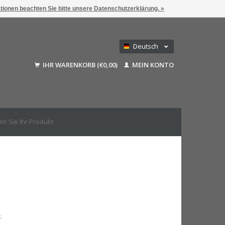
ationen beachten Sie bitte unsere Datenschutzerklärung. »
Deutsch
Nederlands
IHR WARENKORB (€0,00)
MEIN KONTO
Français
English (US)
.