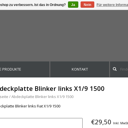
shop zu verbessern. Ist das in Ordnung?
Ja
Nein
Für weitere Inform
E PRODUKTE
KONTAKT
deckplatte Blinker links X1/9 1500
seite
/
Abdeckplatte Blinker links X1/9 1500
kplatte Blinker links Fiat X1/9 1500
€29,50
Inkl. MwSt