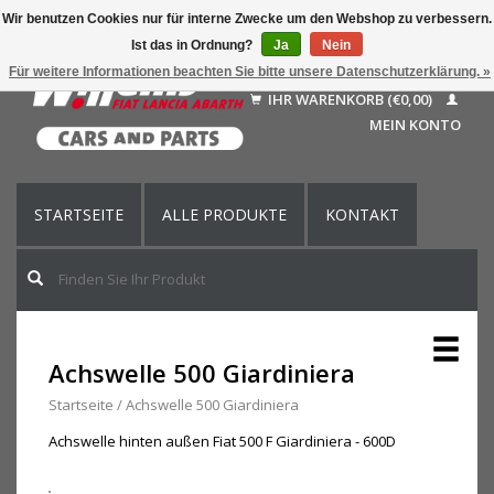
Wir benutzen Cookies nur für interne Zwecke um den Webshop zu verbessern.
Ist das in Ordnung?
Ja
Nein
Deutsch
Für weitere Informationen beachten Sie bitte unsere Datenschutzerklärung. »
Nederlands
IHR WARENKORB (€0,00)
Français
MEIN KONTO
English (US)
STARTSEITE
ALLE PRODUKTE
KONTAKT
Achswelle 500 Giardiniera
Startseite
/
Achswelle 500 Giardiniera
Achswelle hinten außen Fiat 500 F Giardiniera - 600D