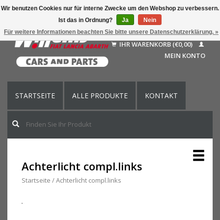
Wir benutzen Cookies nur für interne Zwecke um den Webshop zu verbessern.
Ist das in Ordnung?
Ja
Nein
Deutsch
Für weitere Informationen beachten Sie bitte unsere Datenschutzerklärung. »
Nederlands
IHR WARENKORB (€0,00)
Français
MEIN KONTO
English (US)
STARTSEITE
ALLE PRODUKTE
KONTAKT
Achterlicht compl.links
Startseite
/
Achterlicht compl.links