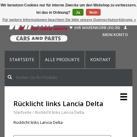
Wir benutzen Cookies nur für interne Zwecke um den Webshop zu verbessern.
Ist das in Ordnung?
Ja
Nein
Deutsch
Für weitere Informationen beachten Sie bitte unsere Datenschutzerklärung. »
Nederlands
IHR WARENKORB (€0,00)
Français
MEIN KONTO
English (US)
STARTSEITE
ALLE PRODUKTE
KONTAKT
Rücklicht links Lancia Delta
Startseite
/
Rücklicht links Lancia Delta
Rücklicht links Lancia Delta