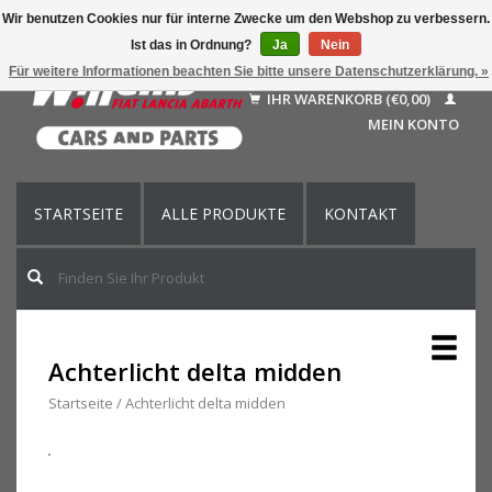
Wir benutzen Cookies nur für interne Zwecke um den Webshop zu verbessern.
Ist das in Ordnung?
Ja
Nein
Deutsch
Für weitere Informationen beachten Sie bitte unsere Datenschutzerklärung. »
Nederlands
IHR WARENKORB (€0,00)
Français
MEIN KONTO
English (US)
STARTSEITE
ALLE PRODUKTE
KONTAKT
Achterlicht delta midden
Startseite
/
Achterlicht delta midden