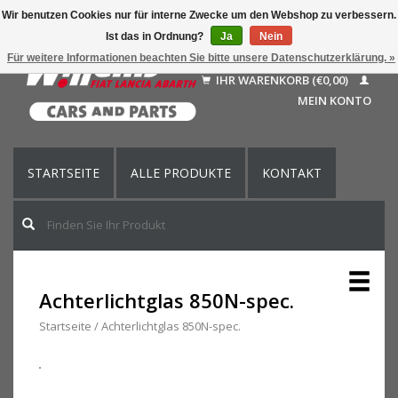
Wir benutzen Cookies nur für interne Zwecke um den Webshop zu verbessern.
Ist das in Ordnung?
Ja
Nein
Deutsch
Für weitere Informationen beachten Sie bitte unsere Datenschutzerklärung. »
Nederlands
IHR WARENKORB (€0,00)
Français
MEIN KONTO
English (US)
STARTSEITE
ALLE PRODUKTE
KONTAKT
Achterlichtglas 850N-spec.
Startseite
/
Achterlichtglas 850N-spec.