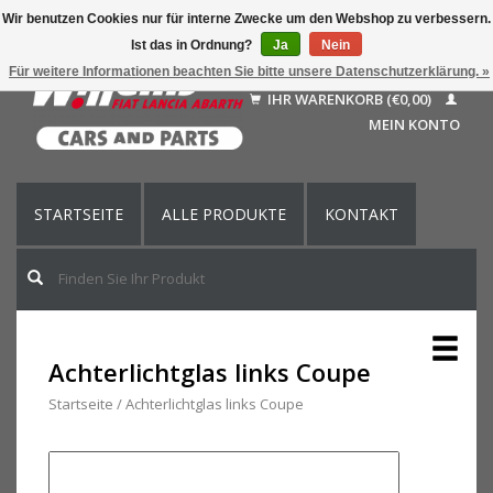
Wir benutzen Cookies nur für interne Zwecke um den Webshop zu verbessern.
Ist das in Ordnung?
Ja
Nein
Deutsch
Für weitere Informationen beachten Sie bitte unsere Datenschutzerklärung. »
Nederlands
IHR WARENKORB (€0,00)
Français
MEIN KONTO
English (US)
STARTSEITE
ALLE PRODUKTE
KONTAKT
Achterlichtglas links Coupe
Startseite
/
Achterlichtglas links Coupe