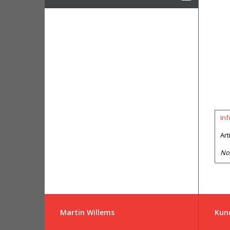
In
Art
No
Martin Willems
Kun