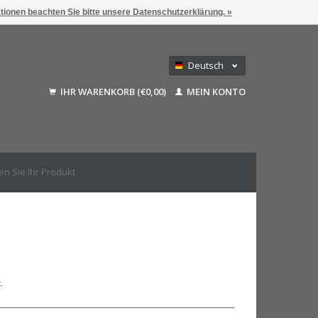
ationen beachten Sie bitte unsere Datenschutzerklärung. »
Deutsch
Nederlands
IHR WARENKORB (€0,00)
MEIN KONTO
Français
English (US)
.