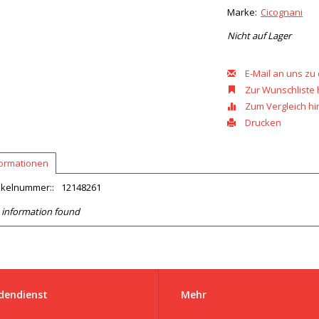
Marke:
Cicognani
Nicht auf Lager
E-Mail an uns zu
Zur Wunschliste
Zum Vergleich h
Drucken
formationen
ikelnummer::
12148261
 information found
dendienst
Mehr