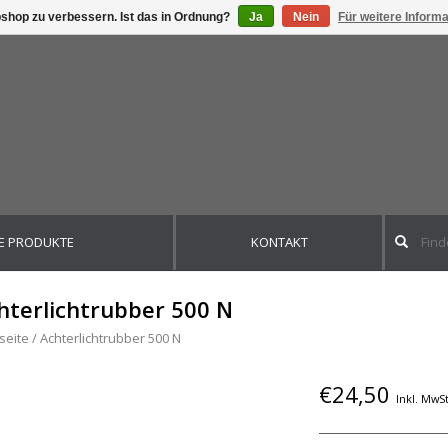
shop zu verbessern. Ist das in Ordnung?
Ja
Nein
Für weitere Inform
E PRODUKTE
KONTAKT
hterlichtrubber 500 N
seite
/
Achterlichtrubber 500 N
€24,50
Inkl. MwSt