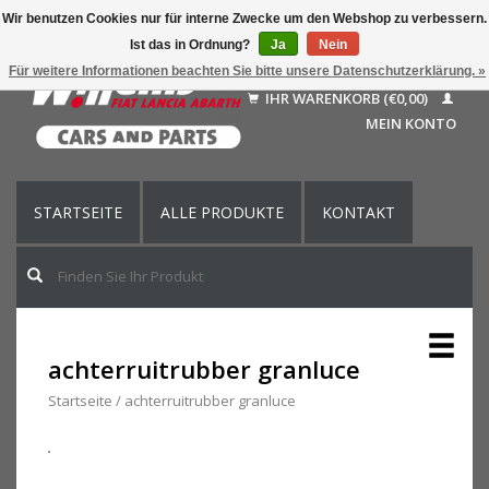
Wir benutzen Cookies nur für interne Zwecke um den Webshop zu verbessern.
Ist das in Ordnung?
Ja
Nein
Deutsch
Für weitere Informationen beachten Sie bitte unsere Datenschutzerklärung. »
Nederlands
IHR WARENKORB (€0,00)
Français
MEIN KONTO
English (US)
STARTSEITE
ALLE PRODUKTE
KONTAKT
achterruitrubber granluce
Startseite
/
achterruitrubber granluce