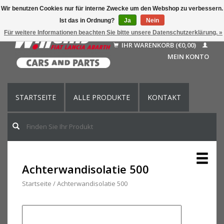
Wir benutzen Cookies nur für interne Zwecke um den Webshop zu verbessern.
Ist das in Ordnung?
Ja
Nein
Deutsch
Für weitere Informationen beachten Sie bitte unsere Datenschutzerklärung. »
Nederlands
IHR WARENKORB (€0,00)
Français
MEIN KONTO
English (US)
STARTSEITE
ALLE PRODUKTE
KONTAKT
Achterwandisolatie 500
Startseite
/
Achterwandisolatie 500