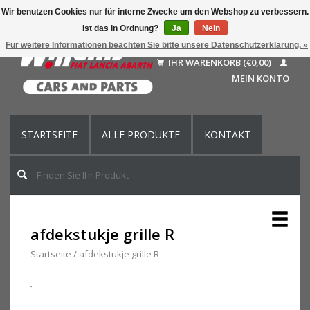
Wir benutzen Cookies nur für interne Zwecke um den Webshop zu verbessern.
Ist das in Ordnung?
Ja
Nein
Deutsch
Für weitere Informationen beachten Sie bitte unsere Datenschutzerklärung. »
Nederlands
IHR WARENKORB (€0,00)
Français
MEIN KONTO
English (US)
STARTSEITE
ALLE PRODUKTE
KONTAKT
afdekstukje grille R
Startseite
/
afdekstukje grille R