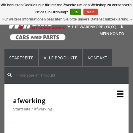
Wir benutzen Cookies nur für interne Zwecke um den Webshop zu verbessern.
Ist das in Ordnung?
Ja
Nein
Deutsch
Für weitere Informationen beachten Sie bitte unsere Datenschutzerklärung. »
Nederlands
IHR WARENKORB (€0,00)
Français
MEIN KONTO
English (US)
STARTSEITE
ALLE PRODUKTE
KONTAKT
afwerking
Startseite
/
afwerking