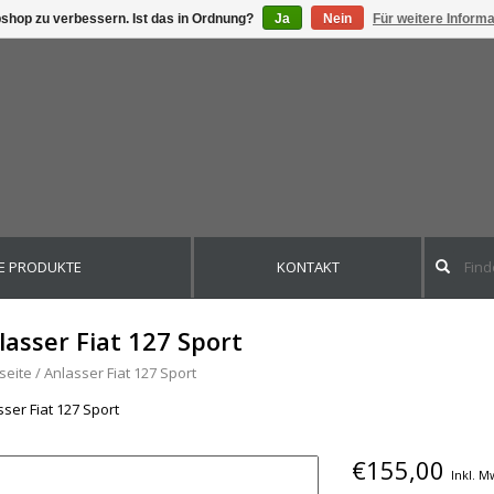
shop zu verbessern. Ist das in Ordnung?
Ja
Nein
Für weitere Inform
E PRODUKTE
KONTAKT
lasser Fiat 127 Sport
seite
/
Anlasser Fiat 127 Sport
ser Fiat 127 Sport
€155,00
Inkl. M