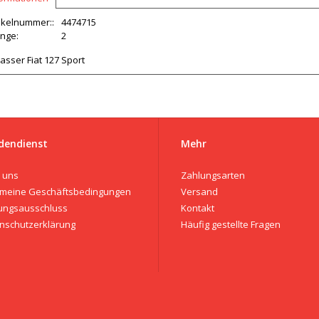
ikelnummer::
4474715
nge:
2
asser Fiat 127 Sport
dendienst
Mehr
 uns
Zahlungsarten
emeine Geschäftsbedingungen
Versand
ungsausschluss
Kontakt
nschutzerklärung
Häufig gestellte Fragen