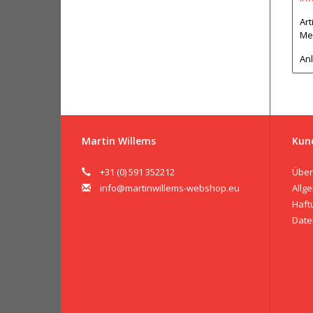
Art
Me
Anl
Martin Willems
Kun
+31 (0) 591 352212
Über
info@martinwillems-webshop.eu
Allg
Haft
Date