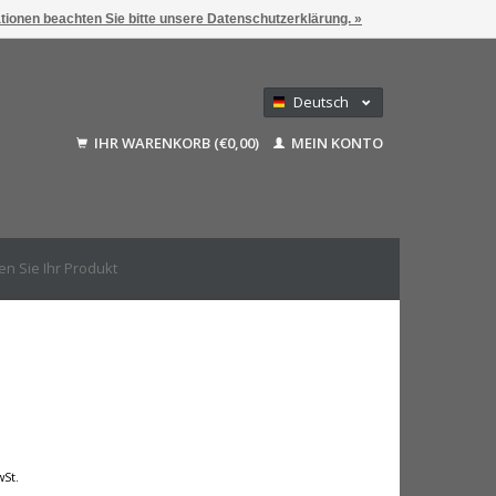
ationen beachten Sie bitte unsere Datenschutzerklärung. »
Deutsch
Nederlands
IHR WARENKORB (€0,00)
MEIN KONTO
Français
English (US)
wSt.