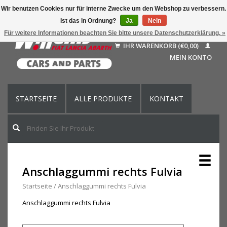
Wir benutzen Cookies nur für interne Zwecke um den Webshop zu verbessern.
Ist das in Ordnung?
Ja
Nein
Deutsch
Für weitere Informationen beachten Sie bitte unsere Datenschutzerklärung. »
Nederlands
IHR WARENKORB (€0,00)
Français
MEIN KONTO
English (US)
STARTSEITE
ALLE PRODUKTE
KONTAKT
Anschlaggummi rechts Fulvia
Startseite
/
Anschlaggummi rechts Fulvia
Anschlaggummi rechts Fulvia