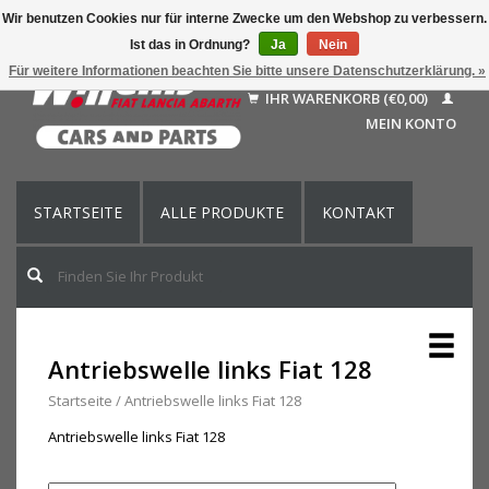
Wir benutzen Cookies nur für interne Zwecke um den Webshop zu verbessern.
Ist das in Ordnung?
Ja
Nein
Deutsch
Für weitere Informationen beachten Sie bitte unsere Datenschutzerklärung. »
Nederlands
IHR WARENKORB (€0,00)
Français
MEIN KONTO
English (US)
STARTSEITE
ALLE PRODUKTE
KONTAKT
Antriebswelle links Fiat 128
Startseite
/
Antriebswelle links Fiat 128
Antriebswelle links Fiat 128