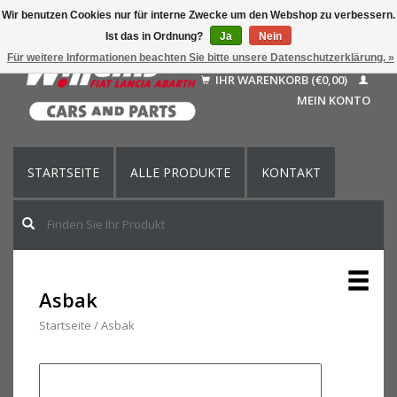
Wir benutzen Cookies nur für interne Zwecke um den Webshop zu verbessern.
Ist das in Ordnung?
Ja
Nein
Deutsch
Für weitere Informationen beachten Sie bitte unsere Datenschutzerklärung. »
Nederlands
IHR WARENKORB (€0,00)
Français
MEIN KONTO
English (US)
STARTSEITE
ALLE PRODUKTE
KONTAKT
Asbak
Startseite
/
Asbak