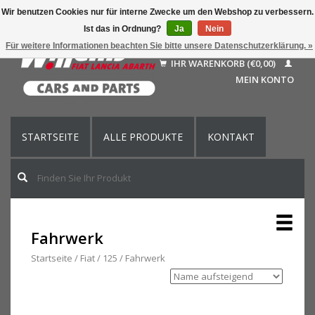
Wir benutzen Cookies nur für interne Zwecke um den Webshop zu verbessern.
Ist das in Ordnung?
Ja
Nein
Deutsch
Für weitere Informationen beachten Sie bitte unsere Datenschutzerklärung. »
Nederlands
IHR WARENKORB (€0,00)
Français
MEIN KONTO
English (US)
STARTSEITE
ALLE PRODUKTE
KONTAKT
Fahrwerk
Startseite
/
Fiat
/
125
/
Fahrwerk