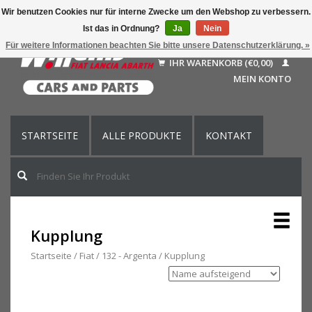
Wir benutzen Cookies nur für interne Zwecke um den Webshop zu verbessern.
Ist das in Ordnung?
Ja
Nein
Deutsch
Für weitere Informationen beachten Sie bitte unsere Datenschutzerklärung. »
Nederlands
IHR WARENKORB (€0,00)
Français
MEIN KONTO
English (US)
STARTSEITE
ALLE PRODUKTE
KONTAKT
Kupplung
Startseite
/
Fiat
/
132 - Argenta
/
Kupplung