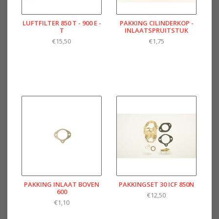
LUFTFILTER 850 T - 900 E -
PAKKING CILINDERKOP -
T
INLAATSPRUITSTUK
€15,50
€1,75
PAKKING INLAAT BOVEN
PAKKINGSET 30 ICF 850N
600
€12,50
€1,10