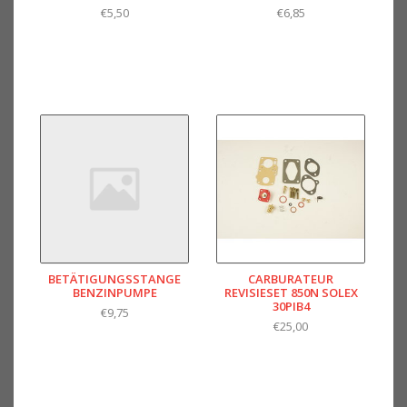
€5,50
€6,85
BETÄTIGUNGSSTANGE
CARBURATEUR
BENZINPUMPE
REVISIESET 850N SOLEX
30PIB4
€9,75
€25,00