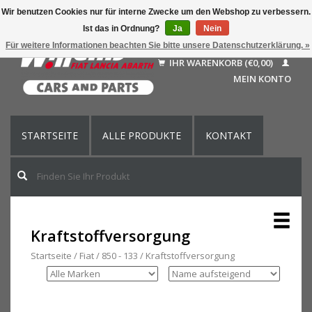
Wir benutzen Cookies nur für interne Zwecke um den Webshop zu verbessern.
Ist das in Ordnung?
Ja
Nein
Deutsch
Für weitere Informationen beachten Sie bitte unsere Datenschutzerklärung. »
Nederlands
IHR WARENKORB (€0,00)
Français
MEIN KONTO
English (US)
STARTSEITE
ALLE PRODUKTE
KONTAKT
Kraftstoffversorgung
Startseite
/
Fiat
/
850 - 133
/
Kraftstoffversorgung