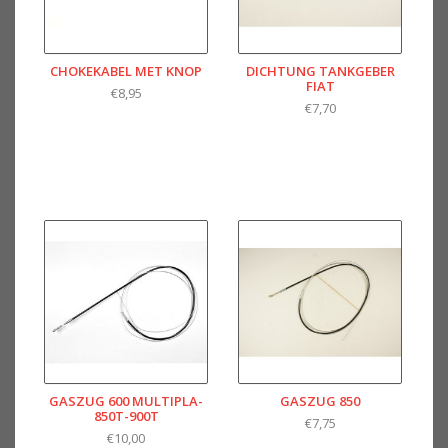
CHOKEKABEL MET KNOP
DICHTUNG TANKGEBER
FIAT
€8,95
€7,70
GASZUG 600 MULTIPLA-
GASZUG 850
850T-900T
€7,75
€10,00