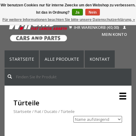
Wir benutzen Cookies nur für interne Zwecke um den Webshop zu verbessern.
Ist das in Ordnung?
Ja
Nein
Deutsch
Für weitere Informationen beachten Sie bitte unsere Datenschutzerklärung. »
Nederlands
IHR WARENKORB (€0,00)
Français
MEIN KONTO
English (US)
STARTSEITE
ALLE PRODUKTE
KONTAKT
Türteile
Startseite
/
Fiat
/
Ducato
/
Türteile