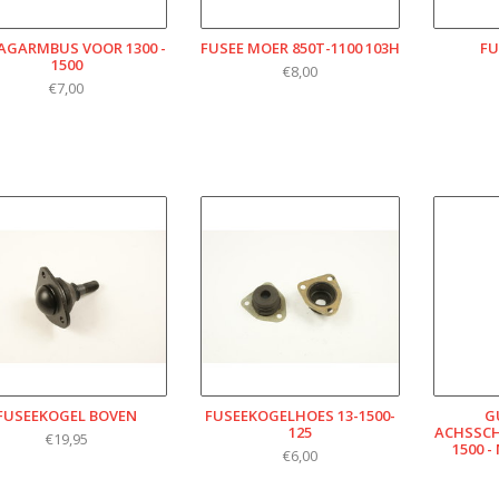
AGARMBUS VOOR 1300 -
FUSEE MOER 850T-1100 103H
FU
1500
€8,00
€7,00
FUSEEKOGEL BOVEN
FUSEEKOGELHOES 13-1500-
G
125
ACHSSCHE
€19,95
1500 -
€6,00