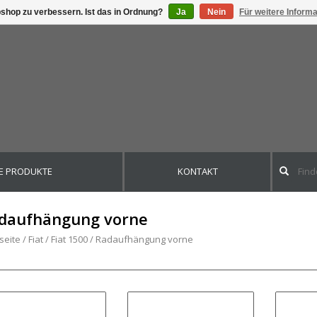
shop zu verbessern. Ist das in Ordnung?
Ja
Nein
Für weitere Inform
E PRODUKTE
KONTAKT
daufhängung vorne
seite
/
Fiat
/
Fiat 1500
/
Radaufhängung vorne