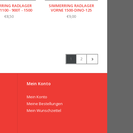
RRING RADLAGER
SIMMERRING RADLAGER
100 - 900T - 1500
VORNE 1500-DINO-125
€8,50
€9,00
1
2
Mein Konto
Mein Konto
Meine Bestellungen
Mein Wunschzettel