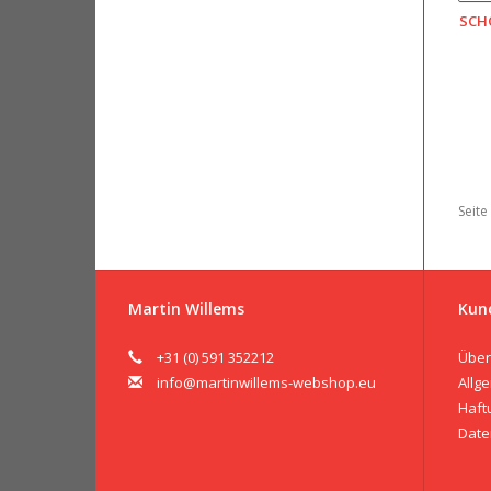
SCH
Seite
Martin Willems
Kun
+31 (0) 591 352212
Über
info@martinwillems-webshop.eu
Allg
Haft
Date