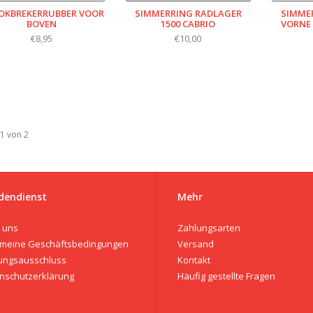
OKBREKERRUBBER VOOR
SIMMERRING RADLAGER
SIMME
BOVEN
1500 CABRIO
VORNE 1
€8,95
€10,00
 1 von 2
dendienst
Mehr
 uns
Zahlungsarten
emeine Geschäftsbedingungen
Versand
ungsausschluss
Kontakt
nschutzerklärung
Häufig gestellte Fragen