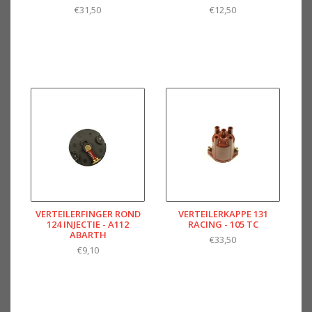
€31,50
€12,50
VERTEILERFINGER ROND
VERTEILERKAPPE 131
124 INJECTIE - A112
RACING - 105 TC
ABARTH
€33,50
€9,10