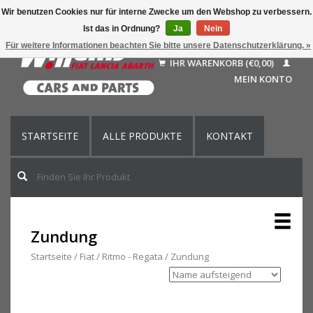
Wir benutzen Cookies nur für interne Zwecke um den Webshop zu verbessern.
Ist das in Ordnung?
Ja
Nein
Deutsch
Für weitere Informationen beachten Sie bitte unsere Datenschutzerklärung. »
Nederlands
IHR WARENKORB (€0,00)
Français
MEIN KONTO
English (US)
STARTSEITE
ALLE PRODUKTE
KONTAKT
Zundung
Startseite
/
Fiat
/
Ritmo - Regata
/
Zundung