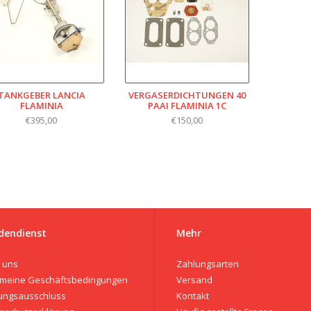
TANKGEBER LANCIA
VERGASERDICHTUNGEN 40
FLAMINIA
PAAI FLAMINIA 1C
€395,00
€150,00
dendienst
Mehr
 uns
Zahlungsarten
emeine Geschäftsbedingungen
Versand
ungsausschluss
Kontakt