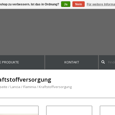
shop zu verbessern. Ist das in Ordnung?
Ja
Nein
Für weitere Inform
E PRODUKTE
KONTAKT
aftstoffversorgung
seite
/
Lancia
/
Flaminia
/
Kraftstoffversorgung