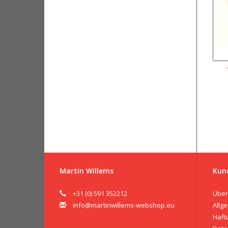
Martin Willems
Kun
+31 (0) 591 352212
Über
info@martinwillems-webshop.eu
Allg
Haft