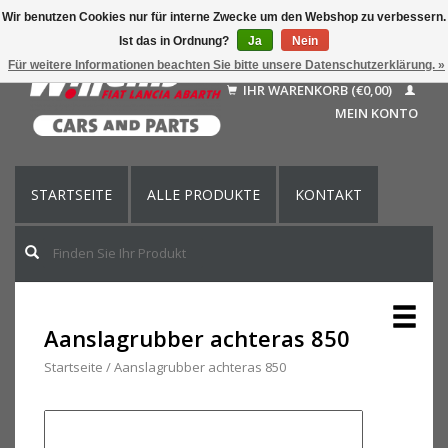
Wir benutzen Cookies nur für interne Zwecke um den Webshop zu verbessern.
Ist das in Ordnung?
Ja
Nein
Deutsch
Für weitere Informationen beachten Sie bitte unsere Datenschutzerklärung. »
Nederlands
IHR WARENKORB (€0,00)
Français
MEIN KONTO
English (US)
STARTSEITE
ALLE PRODUKTE
KONTAKT
Aanslagrubber achteras 850
Startseite
/
Aanslagrubber achteras 850