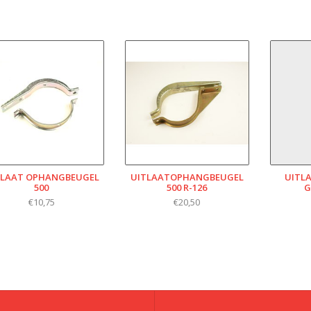
TLAAT OPHANGBEUGEL
UITLAATOPHANGBEUGEL
UITL
500
500 R-126
G
€10,75
€20,50