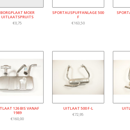
BORGPLAAT MOER
SPORTAUSPUFFANLAGE 500
SPORT
UITLAATSPRUITS
F
€0,75
€163,50
TLAAT 126 BIS VANAF
UITLAAT 500 F-L
UITL
1989
€72,95
€160,00