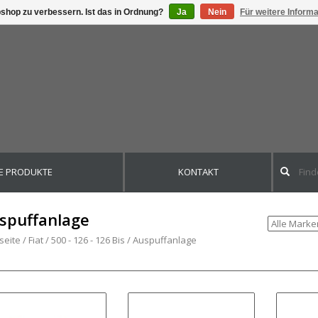
shop zu verbessern. Ist das in Ordnung?
Ja
Nein
Für weitere Inform
E PRODUKTE
KONTAKT
spuffanlage
seite
/
Fiat
/
500 - 126 - 126 Bis
/
Auspuffanlage