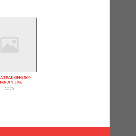
AATPAKKING 500
IARDINIERA
€2,25