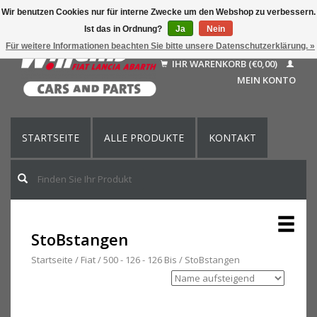
Wir benutzen Cookies nur für interne Zwecke um den Webshop zu verbessern.
Ist das in Ordnung?
Ja
Nein
Deutsch
Für weitere Informationen beachten Sie bitte unsere Datenschutzerklärung. »
Nederlands
IHR WARENKORB (€0,00)
Français
MEIN KONTO
English (US)
STARTSEITE
ALLE PRODUKTE
KONTAKT
StoBstangen
Startseite
/
Fiat
/
500 - 126 - 126 Bis
/
StoBstangen