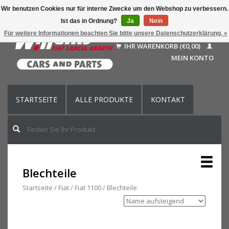
Wir benutzen Cookies nur für interne Zwecke um den Webshop zu verbessern.
Ist das in Ordnung?
Ja
Nein
Deutsch
Für weitere Informationen beachten Sie bitte unsere Datenschutzerklärung. »
Nederlands
IHR WARENKORB (€0,00)
Français
MEIN KONTO
English (US)
STARTSEITE
ALLE PRODUKTE
KONTAKT
Blechteile
Startseite
/
Fiat
/
Fiat 1100
/
Blechteile