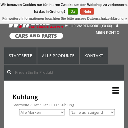
Wir benutzen Cookies nur für interne Zwecke um den Webshop zu verbessern.
Ist das in Ordnung?
Ja
Nein
Deutsch
Für weitere Informationen beachten Sie bitte unsere Datenschutzerklärung. »
Nederlands
IHR WARENKORB (€0,00)
Français
MEIN KONTO
English (US)
STARTSEITE
ALLE PRODUKTE
KONTAKT
Kuhlung
Startseite
/
Fiat
/
Fiat 1100
/
Kuhlung