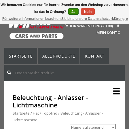
Wir benutzen Cookies nur für interne Zwecke um den Webshop zu verbessern.
Ist das in Ordnung?
Ja
Nein
Deutsch
Für weitere Informationen beachten Sie bitte unsere Datenschutzerklärung. »
Nederlands
IHR WARENKORB (€0,00)
Français
MEIN KONTO
English (US)
STARTSEITE
ALLE PRODUKTE
KONTAKT
Beleuchtung - Anlasser -
Lichtmaschine
Startseite
/
Fiat
/
Topolino
/
Beleuchtung - Anlasser -
Lichtmaschine