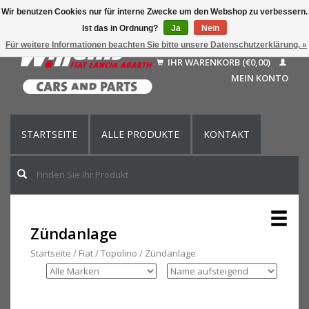
Wir benutzen Cookies nur für interne Zwecke um den Webshop zu verbessern.
Ist das in Ordnung?
Ja
Nein
Deutsch
Für weitere Informationen beachten Sie bitte unsere Datenschutzerklärung. »
Nederlands
IHR WARENKORB (€0,00)
Français
MEIN KONTO
English (US)
STARTSEITE
ALLE PRODUKTE
KONTAKT
Zündanlage
Startseite
/
Fiat
/
Topolino
/
Zündanlage