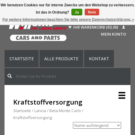
Wir benutzen Cookies nur für interne Zwecke um den Webshop zu verbessern.
Ist das in Ordnung?
Ja
Nein
Deutsch
Für weitere Informationen beachten Sie bitte unsere Datenschutzerklärung. »
Nederlands
IHR WARENKORB (€0,00)
Français
MEIN KONTO
English (US)
STARTSEITE
ALLE PRODUKTE
KONTAKT
Kraftstoffversorgung
Startseite
/
Lancia
/
Beta Monte Carlo
/
Kraftstoffversorgung