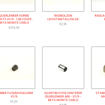
QUERLENKER VORNE
RADBOLZEN
RADLAG
HTS X1/9 - 128 COUPE -
LEICHTMETALLFELGE
BETA MONTE CARLO
€2,95
€255,00
BBER FUSEEKOGELARM
SILENTBUCHSE HINTERER
STABI
X1/9
QUERLENKER 600 – X1/9 –
M
BETA MONTE CARLO
€3,35
€4,95