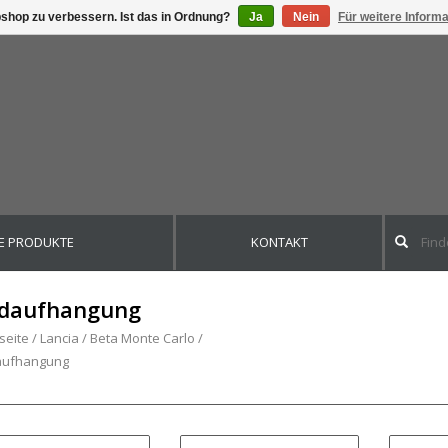
shop zu verbessern. Ist das in Ordnung?
Ja
Nein
Für weitere Inform
E PRODUKTE
KONTAKT
daufhangung
seite
/
Lancia
/
Beta Monte Carlo
/
aufhangung