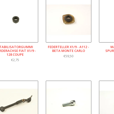
TABILISATORGUMMI
FEDERTELLER X1/9 - A112 -
M
DERACHSE FIAT X1/9 -
BETA MONTE CARLO
SPU
128 COUPE
€59,50
€2,75