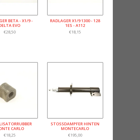
ER BETA - X1/9 -
RADLAGER X1/9 1300 - 128
DELTA EVO
1ES - A112
€28,50
€18,15
LISATORRUBBER
STOSSDAMPFER HINTEN M
ONTE CARLO
ONTECARLO
€18,25
€195,00