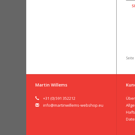
S
Seite
Martin Willems
Kun
+31 (0) 591 352212
Über
info@martinwillems-webshop.eu
Allg
Haft
Date