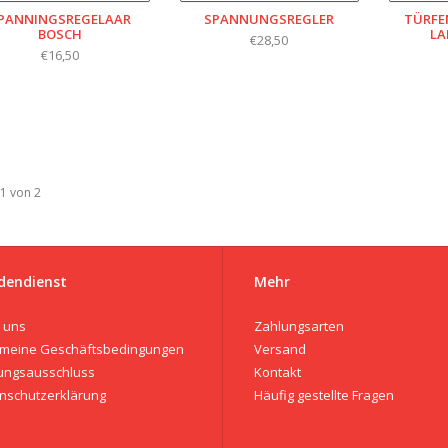
PANNINGSREGELAAR
SPANNUNGSREGLER
TÜRFE
BOSCH
LA
€28,50
€16,50
 1 von 2
dendienst
Mehr
 uns
Zahlungsarten
emeine Geschäftsbedingungen
Versand
ungsausschluss
Kontakt
nschutzerklärung
Häufig gestellte Fragen