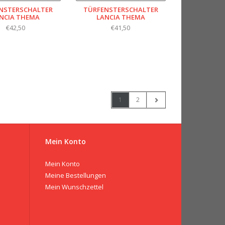
NSTERSCHALTER
TÜRFENSTERSCHALTER
NCIA THEMA
LANCIA THEMA
€42,50
€41,50
1
2
Mein Konto
Mein Konto
Meine Bestellungen
Mein Wunschzettel