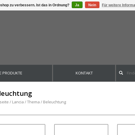
shop zu verbessern. Ist das in Ordnung?
Ja
Nein
Für weitere Inform
E PRODUKTE
KONTAKT
leuchtung
seite
/
Lancia
/
Thema
/
Beleuchtung