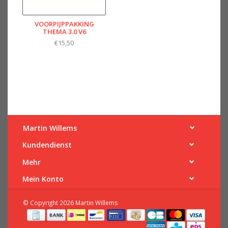
VOORPIJPPAKKING
THEMA 3.0 V6
€15,50
Martin Willems
Kundendienst
Mehr
Mein Konto
© Copyright 2026 Martin Willems