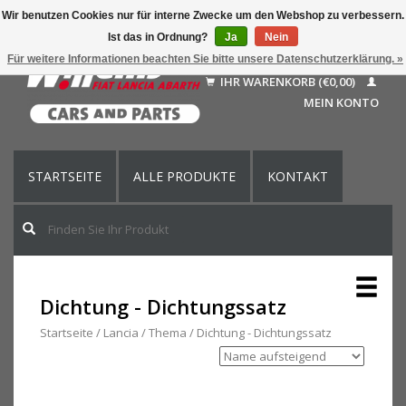
Wir benutzen Cookies nur für interne Zwecke um den Webshop zu verbessern.
Ist das in Ordnung?
Ja
Nein
Deutsch
Für weitere Informationen beachten Sie bitte unsere Datenschutzerklärung. »
Nederlands
IHR WARENKORB (€0,00)
Français
MEIN KONTO
English (US)
STARTSEITE
ALLE PRODUKTE
KONTAKT
Dichtung - Dichtungssatz
Startseite
/
Lancia
/
Thema
/
Dichtung - Dichtungssatz