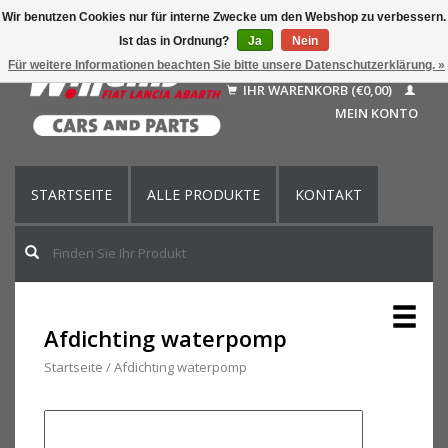
Wir benutzen Cookies nur für interne Zwecke um den Webshop zu verbessern.
Ist das in Ordnung?
Ja
Nein
Deutsch
Für weitere Informationen beachten Sie bitte unsere Datenschutzerklärung. »
Nederlands
IHR WARENKORB (€0,00)
Français
MEIN KONTO
English (US)
STARTSEITE
ALLE PRODUKTE
KONTAKT
Afdichting waterpomp
Startseite
/
Afdichting waterpomp