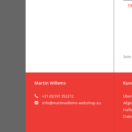
T
Seite
Martin Willems
Kun
+31 (0) 591 352212
Über
info@martinwillems-webshop.eu
Allg
Haft
Date