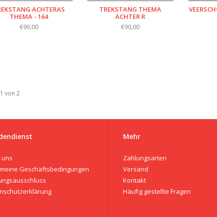
REKSTANG ACHTERAS
TREKSTANG THEMA
VEERSCH
THEMA - 164
ACHTER R
€90,00
€90,00
 1 von 2
dendienst
Mehr
 uns
Zahlungsarten
emeine Geschäftsbedingungen
Versand
ungsausschluss
Kontakt
nschutzerklärung
Häufig gestellte Fragen