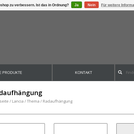
shop zu verbessern. Ist das in Ordnung?
Ja
Nein
Für weitere Inform
E PRODUKTE
KONTAKT
daufhängung
seite
/
Lancia
/
Thema
/
Radaufhängung